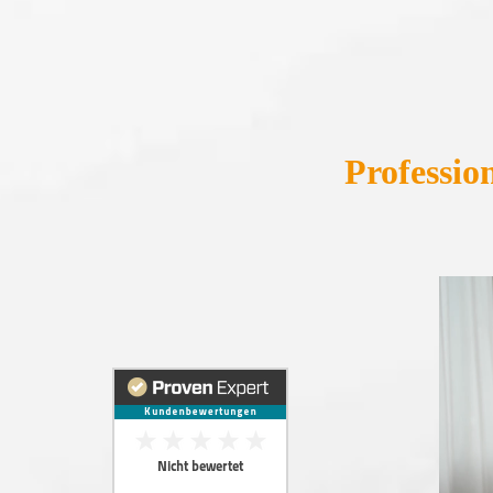
Professio
Video-
Player